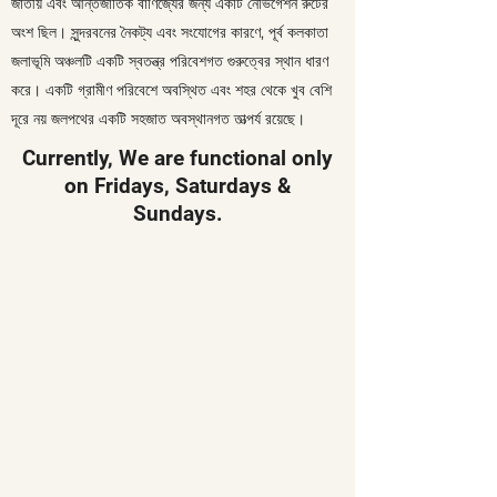
জাতীয় এবং আন্তর্জাতিক বাণিজ্যের জন্য একটি নেভিগেশন রুটের
অংশ ছিল। সুন্দরবনের নৈকট্য এবং সংযোগের কারণে, পূর্ব কলকাতা
জলাভূমি অঞ্চলটি একটি স্বতন্ত্র পরিবেশগত গুরুত্বের স্থান ধারণ
করে। একটি গ্রামীণ পরিবেশে অবস্থিত এবং শহর থেকে খুব বেশি
দূরে নয় জলপথের একটি সহজাত অবস্থানগত তাত্পর্য রয়েছে।
Currently, We are functional only
on Fridays, Saturdays &
Sundays.