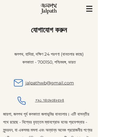
যোগাযোগ করুন
জলপথ, হাদিয়া, দক্ষিণ 24 পরগণা (বানতলার কাছে)
কলকাতা - 700150, পশ্চিমবঙ্গ, ভারত
jalpathwb@gmail.com
+৯১ ৭৪৩৯৩৪৮৫৮৪
জায়গা, জলপথ পূর্ব কলকাতা জলাভূমির বানতলায়। এটি বাসন্তীর
পথে রয়েছে - বিশ্বের বৃহত্তম ম্যানগ্রোভ বনের প্রবেশদ্বার -
সুন্দরবন, যা একসময় মসলা এবং অন্যান্য অনেক প্রয়োজনীয় পণ্যের